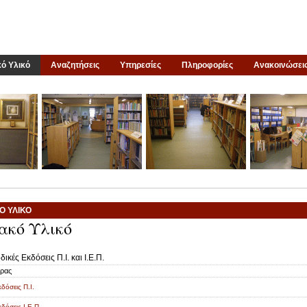
ό Υλικό
Αναζητήσεις
Υπηρεσίες
Πληροφορίες
Ανακοινώσει
Ό ΥΛΙΚΌ
ακό Υλικό
δικές Εκδόσεις Π.Ι. και Ι.Ε.Π.
ρας
δόσεις Π.Ι.
δόσεις Ι.Ε.Π.