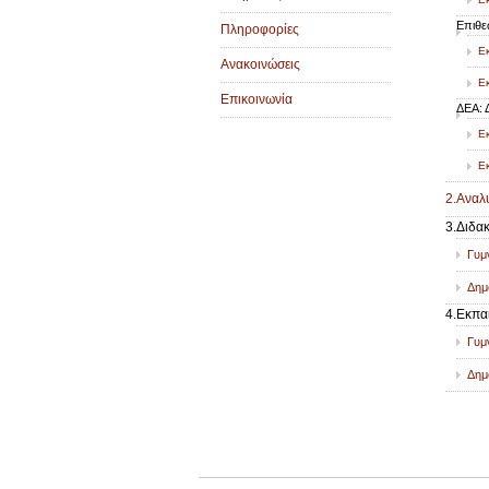
Επιθε
Πληροφορίες
Εκ
Ανακοινώσεις
Εκ
Επικοινωνία
ΔΕΑ: 
Εκ
Εκ
2.Αναλ
3.Διδα
Γυμ
Δημ
4.Εκπα
Γυμ
Δημ